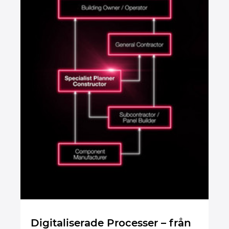
Norway
Peru
Philippines
Poland
Portugal
Romania
Serbia
Singapore
Digitaliserade Processer – från