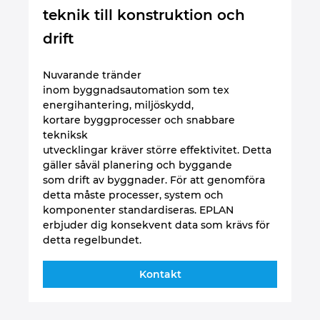
Slovakia
teknik till konstruktion och
drift
Slovenia
South Africa
Nuvarande tränder
inom byggnadsautomation som tex
energihantering, miljöskydd,
South Korea
kortare byggprocesser och snabbare
tekniksk
Spain
utvecklingar kräver större effektivitet. Detta
gäller såväl planering och byggande
som drift av byggnader. För att genomföra
Sweden
detta måste processer, system och
komponenter standardiseras. EPLAN
Switzerland
erbjuder dig konsekvent data som krävs för
detta regelbundet.
Thailand
Kontakt
Turkey