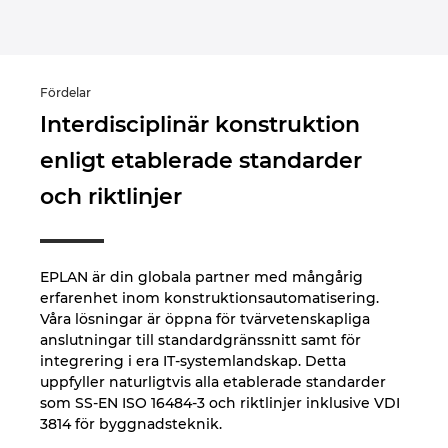
Ukraine
United Arab Emirates
Fördelar
United Kingdom
Interdisciplinär konstruktion
enligt etablerade standarder
United States
och riktlinjer
EPLAN är din globala partner med mångårig
erfarenhet inom konstruktionsautomatisering.
Våra lösningar är öppna för tvärvetenskapliga
anslutningar till standardgränssnitt samt för
integrering i era IT-systemlandskap. Detta
uppfyller naturligtvis alla etablerade standarder
som SS-EN ISO 16484-3 och riktlinjer inklusive VDI
3814 för byggnadsteknik.