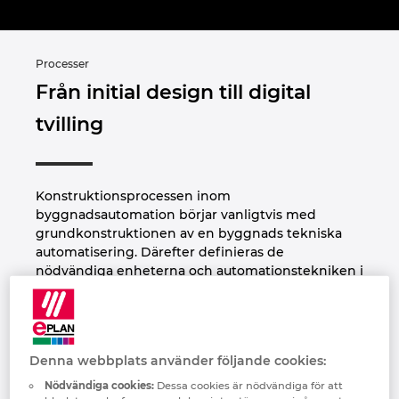
Denmark
Finland
Processer
Från initial design till digital
France
tvilling
Germany
Konstruktionsprocessen inom
Greece
byggnadsautomation börjar vanligtvis med
grundkonstruktionen av en byggnads tekniska
Hungary
automatisering. Därefter definieras de
nödvändiga enheterna och automationstekniken i
I&C-schemat. Informationen som samlas in här
India
kommer sedan att användas under projektets
gång för beräkningar och som riktlinje för den
Indonesia
elektriska konstruktionen. Digital datakontinuitet
Denna webbplats använder följande cookies:
är den avgörande faktorn för integrerade
Ireland
processer och EPLAN erbjuder dig en stabil grund
Nödvändiga cookies:
Dessa cookies är nödvändiga för att