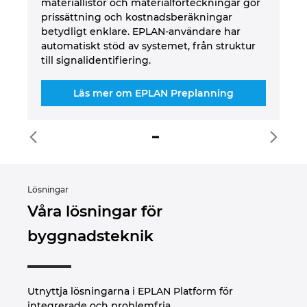
materiallistor och materialförteckningar gör
3D
prissättning och kostnadsberäkningar
by
betydligt enklare. EPLAN-användare har
automatiskt stöd av systemet, från struktur
till signalidentifiering.
Läs mer om EPLAN Preplanning
Lösningar
Våra lösningar för
byggnadsteknik
Utnyttja lösningarna i EPLAN Platform för
integrerade och problemfria