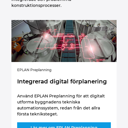
konstruktionsprocesser.
EPLAN Preplanning
EPL
Integrerad digital förplanering
I
Använd EPLAN Preplanning för att digitalt
Pl
utforma byggnadens tekniska
av
ll
automationssystem, redan från det allra
Pl
första tekniksteget.
Läs mer om EPLAN Preplanning