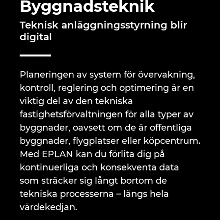
Byggnadsteknik
Brunei
Byggnadsteknik
Konfiguration
EPLAN Data Portal
Kontor
Teknisk anläggningsstyrning blir
Bulgaria
digital
Användarrapporter
EPLAN-utbildning för klassrum
Kontakt
Canada
EPLAN-utbildning för studenter
Trust Center
Planeringen av system för övervakning,
Chile
kontroll, reglering och optimering är en
EPLAN Collaboration Apps
viktig del av den tekniska
China
fastighetsförvaltningen för alla typer av
byggnader, oavsett om de är offentliga
China Taiwan
byggnader, flygplatser eller köpcentrum.
Med EPLAN kan du förlita dig på
Colombia
kontinuerliga och konsekventa data
som sträcker sig långt bortom de
Croatia
tekniska processerna – längs hela
Czech Republic
värdekedjan.