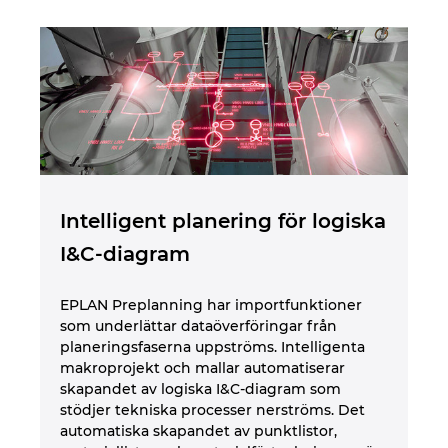
Intelligent planering för logiska
B
I&C-diagram
tv
EPLAN Preplanning har importfunktioner
Da
som underlättar dataöverföringar från
ko
planeringsfaserna uppströms. Intelligenta
he
makroprojekt och mallar automatiserar
in
skapandet av logiska I&C-diagram som
av
stödjer tekniska processer nerströms. Det
ka
automatiska skapandet av punktlistor,
tv