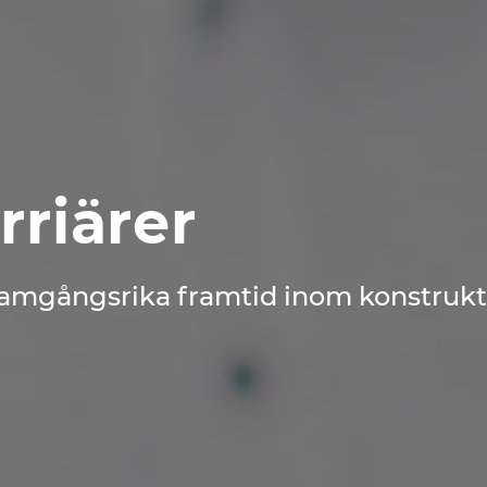
rriärer
ramgångsrika framtid inom konstrukt