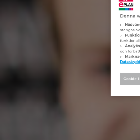
Denna we
Nödvänd
stängas av
Funktion
funktional
Analyti
och förbät
Marknad
Dataskyd
Cookie-i