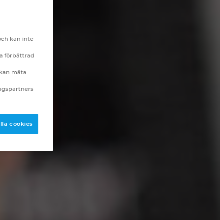
och kan inte
a förbättrad
i kan mäta
ingspartners
lla cookies