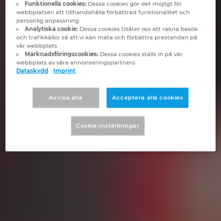
Slovakia
Funktionella cookies:
Dessa cookies gör det möjligt för
webbplatsen att tillhandahålla förbättrad funktionalitet och
personlig anpassning
Slovenia
Analytiska cookie:
Dessa cookies tillåter oss att räkna besök
och trafikkällor så att vi kan mäta och förbättra prestandan på
vår webbplats
South Africa
Marknadsföringscookies:
Dessa cookies ställs in på vår
webbplats av våra annonseringspartners
Dataskydd
Imprint
South Korea
Avvisa alla
Acceptera alla cookies
Spain
Cookie-inställningar
Sweden
Switzerland
Thailand
Turkey