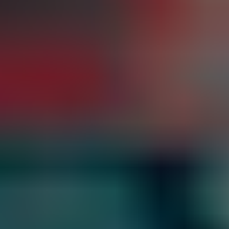
Ukraine
United Arab Emirates
United Kingdom
United States