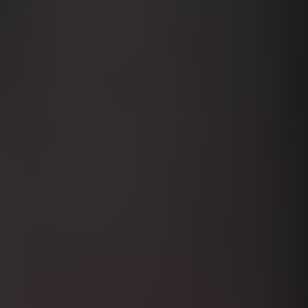
Denmark
Finland
France
Germany
Greece
Hungary
India
Indonesia
Ireland