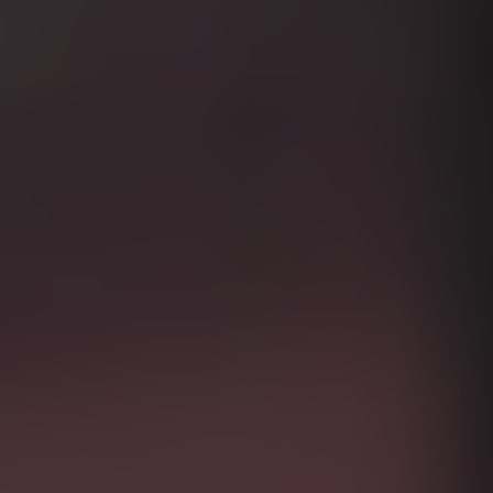
Israel
Italy
Japan
Lithuania
Luxembourg
Malaysia
Mexico
Netherlands
New Zealand