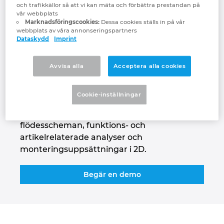
och trafikkällor så att vi kan mäta och förbättra prestandan på
Denmark
vår webbplats
EPLAN Electric P8 stöder också en rad olika
Marknadsföringscookies:
Dessa cookies ställs in på vår
metoder för fluidteknik – från manuell
webbplats av våra annonseringspartners
Finland
Dataskydd
Imprint
skapande till standardiserade och
mallbaserade processer. När projektdata har
France
registrerats i scheman utgör de grunden för
Avvisa alla
Acceptera alla cookies
automatisk sammanställning av maskin- och
Germany
systemdokumentation. Med motsvarande
Cookie-inställningar
funktionsuppsättning som i EPLAN Electric
Greece
P8 får du fluidtekniska scheman,
flödesscheman, funktions- och
artikelrelaterade analyser och
Hungary
monteringsuppsättningar i 2D.
India
Begär en demo
Indonesia
Ireland