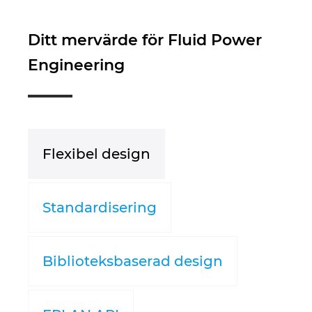
Israel
Ditt mervärde för Fluid Power
Italy
Engineering
Japan
Lithuania
Flexibel design
Luxembourg
Malaysia
Standardisering
Mexico
Biblioteksbaserad design
Netherlands
New Zealand