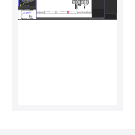
Slovakia
Slovenia
South Africa
South Korea
Spain
Sweden
Switzerland
Thailand
Turkey