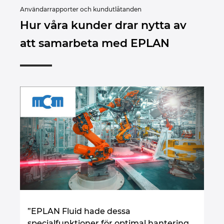
Ukraine
Användarrapporter och kundutlåtanden
Hur våra kunder drar nytta av
United Arab Emirates
att samarbeta med EPLAN
United Kingdom
United States
”EPLAN Fluid hade dessa
specialfunktioner för optimal hantering