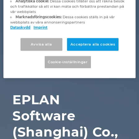
Analytiska cookie:
Dessa cookies tillåter oss att räkna besök
Brunei
och trafikkällor så att vi kan mäta och förbättra prestandan på
Byggnadsteknik
Konfiguration
EPLAN Data Portal
Kontor
vår webbplats
Marknadsföringscookies:
Dessa cookies ställs in på vår
Bulgaria
webbplats av våra annonseringspartners
Användarrapporter
EPLAN-utbildning för klassrum
Kontakt
Dataskydd
Imprint
Canada
EPLAN-utbildning för studenter
Trust Center
Avvisa alla
Acceptera alla cookies
Chile
EPLAN Collaboration Apps
Cookie-inställningar
China
China Taiwan
EPLAN
Colombia
Software
Croatia
(Shanghai) Co.,
Czech Republic