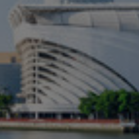
Israel
Italy
Japan
Lithuania
Luxembourg
Malaysia
Mexico
Netherlands
New Zealand