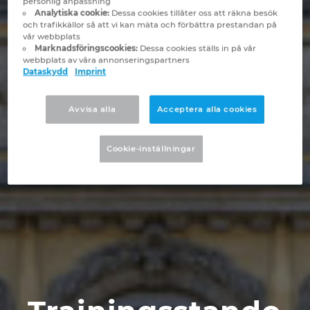
personlig anpassning
Brunei
Analytiska cookie:
Dessa cookies tillåter oss att räkna besök
Byggnadsteknik
Konfiguration
EPLAN Data Portal
Kontor
och trafikkällor så att vi kan mäta och förbättra prestandan på
vår webbplats
Bulgaria
Marknadsföringscookies:
Dessa cookies ställs in på vår
Användarrapporter
EPLAN-utbildning för klassrum
Kontakt
webbplats av våra annonseringspartners
Dataskydd
Imprint
Canada
EPLAN-utbildning för studenter
Trust Center
Avvisa alla
Acceptera alla cookies
Chile
EPLAN Collaboration Apps
China
Cookie-inställningar
China Taiwan
Colombia
Croatia
Czech Republic