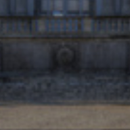
Israel
Italy
Japan
Lithuania
Luxembourg
Malaysia
Mexico
Netherlands
New Zealand