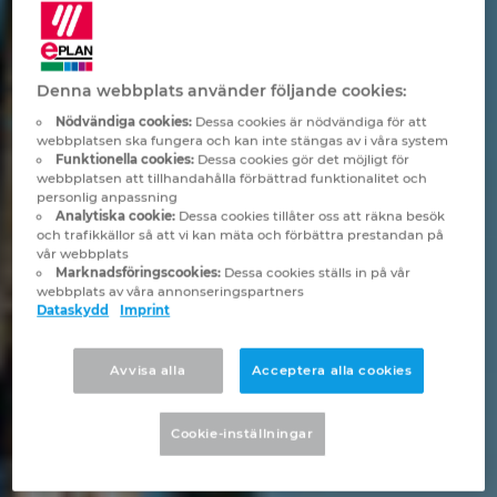
Brunei
Byggnadsteknik
Konfiguration
EPLAN Data Portal
Kontor
Bulgaria
Denna webbplats använder följande cookies:
Användarrapporter
EPLAN-utbildning för klassrum
Kontakt
Nödvändiga cookies:
Dessa cookies är nödvändiga för att
Canada
webbplatsen ska fungera och kan inte stängas av i våra system
EPLAN-utbildning för studenter
Trust Center
Funktionella cookies:
Dessa cookies gör det möjligt för
webbplatsen att tillhandahålla förbättrad funktionalitet och
Chile
personlig anpassning
EPLAN Collaboration Apps
Analytiska cookie:
Dessa cookies tillåter oss att räkna besök
och trafikkällor så att vi kan mäta och förbättra prestandan på
China
vår webbplats
Marknadsföringscookies:
Dessa cookies ställs in på vår
webbplats av våra annonseringspartners
China Taiwan
Dataskydd
Imprint
Colombia
Avvisa alla
Acceptera alla cookies
Croatia
Cookie-inställningar
Czech Republic